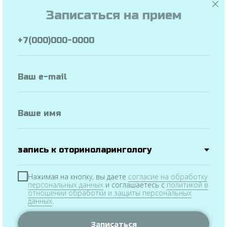
Записаться на прием
B01.002.002
ПРИЕМ (ОСМОТР, КОНСУЛЬТАЦИЯ) ВРАЧА-
АЛЛЕРГОЛОГА-ИММУНОЛОГА ПОВТОРНЫЙ
2700.00 руб.
Записаться на прием
Нажимая на кнопку, вы даете
согласие на обработку
персональных данных
и соглашаетесь c
политикой в
отношении обработки и защиты персональных
данных
.
Услуги
и цены
Официальная
информация
Врачи
Записаться
Новости